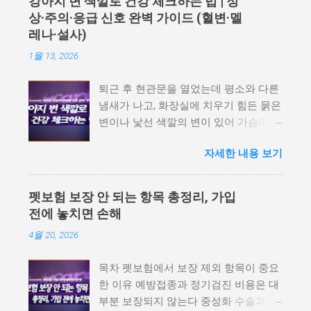
강아지 변 색깔로 건강 체크하는 법 | 정
을 함께 확인해야 합니다. 특히 소형견
상·주의·응급 신호 완벽 가이드 (혈변·멜
보호자는 슬개골 보장 여부와 면책기간
레나·설사)
을, 노령견 보호자는 가입 가능 나이와
1월 13, 2026
갱신 조건을 더 꼼꼼히 보는 것이 좋습니
다. 이 글에서는 강아지 펫보험 비교 전
퇴근 후 현관문을 열었는데 평소와 다른
반드시 확인해야 할 항목을 보호자 기준
냄새가 나고, 화장실에 치우기 힘든 묽은
으로 정리합니다. 펫보험이 처음이라면
변이나 낯선 색깔의 변이 있어 가슴이 철
먼저 확인하세요 펫보험 가입 전 꼭 알아
렁 내려앉은 경험, 반려인이라면 누구나
야 할 핵심 가이드 목차 강아지 펫보험
자세한 내용 보기
한 번쯤 있으실 겁니다. "이거 당장 응급
비교가 필요한 이유 월 보험료보다 먼저
실을 가야 하나, 아니면 하루 정도 지켜
봐야 할 항목 강아지 펫보험 보장범위 확
봐도 될까?" 고민하는 그 순간, 정확한
인하기 슬개골 탈구 보장 여부 확인하기
펫보험 보장 안 되는 항목 총정리, 가입
판단 기준이 필요하죠. 오늘은 수의학적
자기부담금과 보장비율 비교하기 면책
전에 놓치면 손해
근거(Merck, Cornell Vet)를 바탕으로, 우
기간과 기존 질환 확인하기 갱신 조건과
4월 20, 2026
리 아이의 변 상태가 보내는 골든타임 신
가입 가능 나이 보기 강아지 펫보험 비교
호를 명확히 분석해 드립니다. 목차 변은
체크리스트 자주 묻는 질문 강아지 펫보
목차 펫보험에서 보장 제외 항목이 중요
'진단'이 아닌 '상태 변화'의 신호입니다
험 비교가 필요한 이유 강아지 펫보험은
한 이유 예방접종과 정기검진 비용은 대
1. 정상에 가까운 변 (관찰 범주) 2. 주의
질병이나 상해로 동물병원 진료를 받을
부분 보장되지 않는다 중성화 수술과 임
가 필요한 변 (기록+관찰 범주) 3. 즉시
때 보호자의 병원비 부담을 줄이기 위한